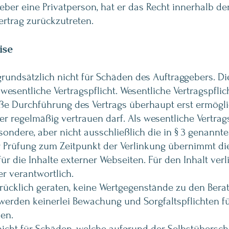
geber eine Privatperson, hat er das Recht innerhalb d
ertrag zurückzutreten.
ise
rundsätzlich nicht für Schäden des Auftraggebers. Dies
esentliche Vertragspflicht. Wesentliche Vertragspflic
e Durchführung des Vertrags überhaupt erst ermögli
er regelmäßig vertrauen darf. Als wesentliche Vertrag
ondere, aber nicht ausschließlich die in § 3 genannt
her Prüfung zum Zeitpunkt der Verlinkung übernimmt d
r die Inhalte externer Webseiten. Für den Inhalt verli
er verantwortlich.
ücklich geraten, keine Wertgegenstände zu den Berat
werden keinerlei Bewachung und Sorgfaltspflichten 
en.
nicht für Schäden, welche aufgrund der Selbstübersc